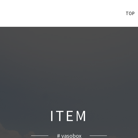
TOP
I
T
E
M
# yasobox