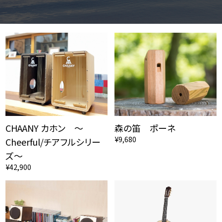
CHAANY カホン ～
森の笛 ポーネ
¥9,680
Cheerful/チアフルシリー
ズ～
¥42,900