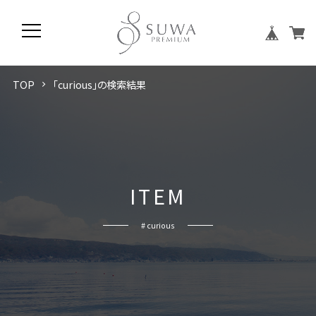
TOP
「curious」の検索結果
I
T
E
M
# curious