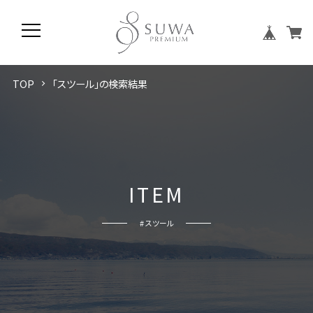
TOP
「スツール」の検索結果
I
T
E
M
# スツール