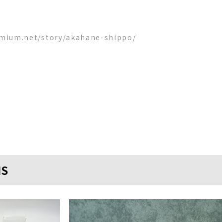
emium.net/story/akahane-shippo/
MS