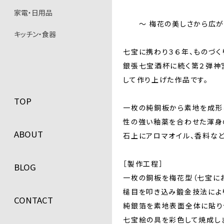
家電・日用品
〜 梅花の美しさから広
キッチン・食器
七宝に携わり３６年、ものづく
銀張七宝酒杯に続く第２弾神宮寺
して作り上げた作品です。
TOP
一枚の純銅板から素地を成形
性の強い釉薬を合わせた渾身
ABOUT
石上にアロマオイル、香料な
［製作工程］
BLOG
一枚の銅板を梅花型（七宝に
槌目を叩き込み鍛金技法によ
CONTACT
純銀箔を素地表面全体に貼り
七宝絵の具を彩色して焼成し