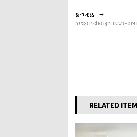
製作秘話 →
https://design.suwa-pr
RELATED ITE