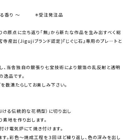
がる香り 〜 ＊受注発注品
りの原点に立ち返り「無」から新たな作品を生み出すべく総
産出(Jigujiブランド認定)『じぐじ石』専用のプレ―トと
し、当舎独自の銀張り七宝技術により銀箔の乱反射と透明
の逸品です。
どを数滴たらしてお楽しみ下さい。
おける伝統的な花柄型）に切り出し
り素地を作り出します。
付け電気炉にて焼き付けます。
ます。彩色～焼成工程を３回ほど繰り返し、色の深みを出し