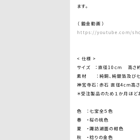
ます。
（ 鍛金動画 ）
https://youtube.com/s
< 仕様 >
サイズ ：直径10ｃｍ 高さ約
素材 ：純銅、純銀箔及び七
神宮寺石：赤石 直径4cm高
＊受注製品のため１か月ほど
色 ：七宝全５色
春 ・桜の桃色
夏 ・諏訪湖面の紺色
秋 ・稔りの金色