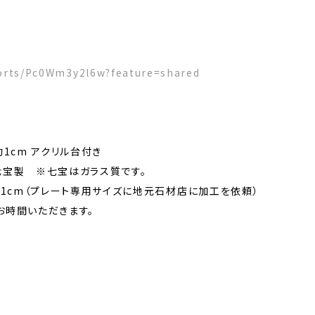
horts/Pc0Wm3y2l6w?feature=shared
1cm アクリル台付き
宝製 ※七宝はガラス質です。
さ1cm（プレート専用サイズに地元石材店に加工を依頼）
お時間いただきます。