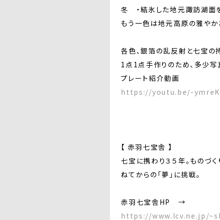
冬 ・結氷した地元諏訪湖面
もう一色は地元高原の雅やか
各色、銀箔の乱反射と七宝の
1点1点手作りのため、多少写
プレート紹介動画
https://youtu.be/-ymre
【 赤羽七宝舎 】
七宝に携わり３５年。ものづく
ねてからの「夢」に挑戦。
赤羽七宝舎HP →
https://www.lcv.ne.jp/~