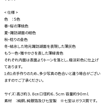
< 仕様 >
色 ：５色
春・桜の薄桃色
夏・諏訪湖面の紺色
秋・稔りの金色
冬・結氷した地元諏訪湖面を表現した薄灰色
もう一色・雅やかさを表した薄緑青色
それぞれ内面は表面よりトーンを落とし、極淡彩色に仕上げ
てあります。
1点1点手作りのため、多少写真の色合いと違う場合がござい
ますのでご了承ください。
サイズ：高さ約３．８㎝ 口径約６．５ｃｍ 容量約９０ｍｌ
素材 ：純銅、純銀箔及び七宝製 ※七宝はガラス質です。