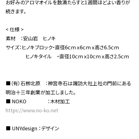
お好みのアロマオイルを数滴たらすと1週間ほどよい香りが
続きます。
< 仕様 >
素材 ：安山岩 ヒノキ
サイズ：ヒノキブロック・直径6ｃｍｘ6ｃｍｘ高さ6.5ｃｍ
ヒノキタイル ・直径10ｃｍｘ10ｃｍｘ高さ2.5ｃｍ
■（有）石栁北原 ：神宮寺石は諏訪大社上社の門前にある
明治十三年創業が加工しました。
■ NOKO ：木材加工
https://www.no-ko.net
■ UNYdesign ：デザイン