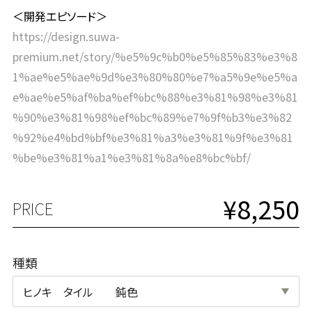
＜開発エピソード＞
https://design.suwa-
premium.net/story/%e5%9c%b0%e5%85%83%e3%8
1%ae%e5%ae%9d%e3%80%80%e7%a5%9e%e5%a
e%ae%e5%af%ba%ef%bc%88%e3%81%98%e3%81
%90%e3%81%98%ef%bc%89%e7%9f%b3%e3%82
%92%e4%bd%bf%e3%81%a3%e3%81%9f%e3%81
%be%e3%81%a1%e3%81%8a%e8%bc%bf/
¥8,250
PRICE
種類