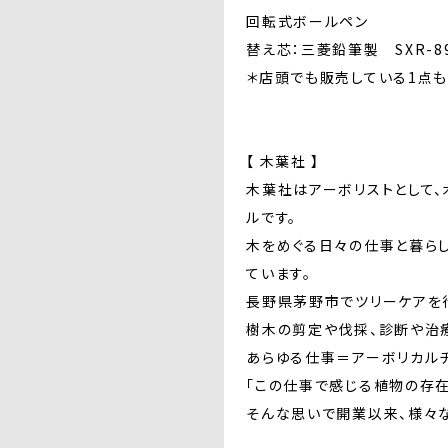
回転式ボールペン
替え芯：三菱鉛筆製 SXR-89
＊店頭でも販売している1点
【 木葉社 】
木葉社はアーボリストとして
ルです。
木をめぐる日々の仕事と暮ら
ています。
長野県茅野市でツリーケアを
樹木の剪定や伐採、診断や治
あらゆる仕事＝アーボリカルチ
「この仕事で感じる植物の存在
そんな思いで開業以来、様々な