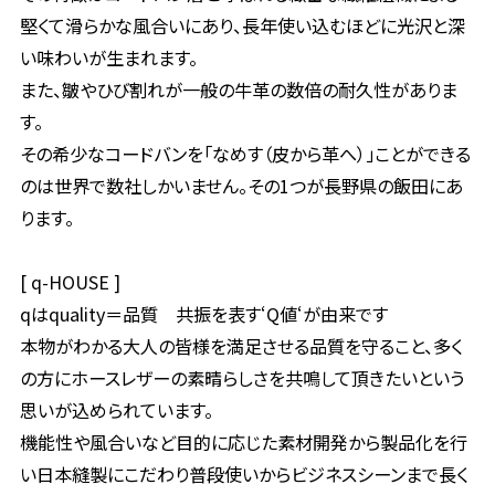
堅くて滑らかな風合いにあり、長年使い込むほどに光沢と深
い味わいが生まれます。
また、皺やひび割れが一般の牛革の数倍の耐久性がありま
す。
その希少なコードバンを「なめす（皮から革へ）」ことができる
のは世界で数社しかいません。その1つが長野県の飯田にあ
ります。
[ q-HOUSE ]
qはquality＝品質 共振を表す‘Q値‘が由来です
本物がわかる大人の皆様を満足させる品質を守ること、多く
の方にホースレザーの素晴らしさを共鳴して頂きたいという
思いが込められています。
機能性や風合いなど目的に応じた素材開発から製品化を行
い日本縫製にこだわり普段使いからビジネスシーンまで長く