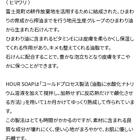
〈 ヒマワリ 〉
富士見町の耕作放棄地を活用するために結成された、ひまわ
りの育成から搾油までを行う地元生産グループのひまわり油
から生まれた石けんです。
ひまわり油に含まれるビタミンEには皮膚を柔らかくし保湿し
てくれる作用があり、キメも整えてくれる油脂です。
石けんに配合することで、豊かな泡立ちとなり皮膚をすこや
かに保つことができます。
HOUR SOAPは「コールドプロセス製法（油脂に水酸化ナトリ
ウム溶液を加えて撹拌し、加熱せずに反応熱だけで鹸化させ
る方法）」を用いて1か月かけてゆっくり熟成して作られていま
す。
この製法はとても時間がかかるのですが、素材に含まれる良
質な成分が壊れにくく、使い心地がまろやかで、お肌に優しい
石鹸です。