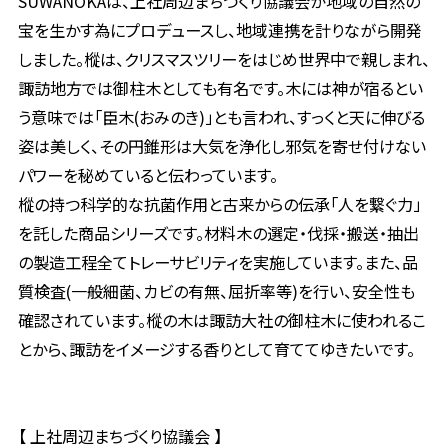
SUWANOKAは、上社周辺まちづくり協議会が地域の自然の
宝を生かす為にプロデュースし、地域連携を計りながら開発
しました。樅は、クリスマスツリーをはじめ世界中で親しまれ、
諏訪地方では御柱木としても有名です。木には神が宿るとい
う意味では「臣木(おみのき)」とも言われ、すっくと天に伸びる
姿は美しく、その円錐形は大気を浄化し邪気を寄せ付けない
パワーを秘めていると伝わっています。
樅の持つ科学的な抗菌作用と古来からの伝承「人を繋ぐ力」
を託した商品シリーズです。材料木の選定・伐採・搬送・抽出
の製造工程全てトレーサビリティを実施しています。また、品
質検査(一般細菌、カビの有無、屈折率等)を行い、安全性も
確認されています。樅の木は諏訪大社の御柱木に使われるこ
とから、諏訪をイメージする香りとして育ててゆきたいです。
【 上社周辺まちづくり協議会 】